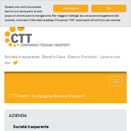
Questo sito utilizza cookies
Informativa
OK
tecnici e di terze parti al solo
scopo di ottimizzare la navigazione. Per maggiori dettagli ed una autonoma gestione dei
cookies, visionare l'informativa estesa. Cliccando "OK" acconsenti all'utilizzo dei cookies.
Società trasparente
Bandi e Gare
Elenco Fornitori
Lavora con
noi
Toggle
navigati
CTT nord
– Compagnia Toscana Trasporti
AZIENDA
Società trasparente